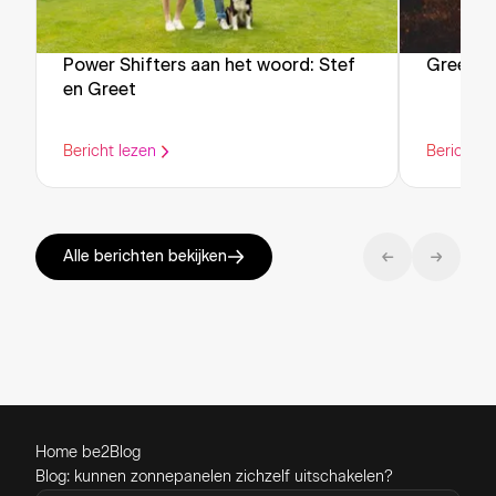
Power Shifters aan het woord: Stef
Green F
en Greet
Bericht lezen
Bericht l
Alle berichten bekijken
Home be2
Blog
Blog: kunnen zonnepanelen zichzelf uitschakelen?