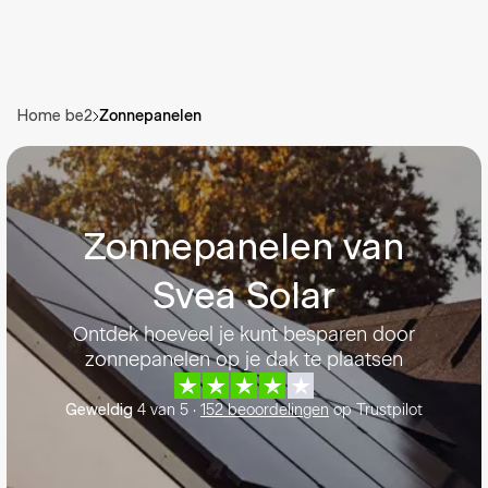
Zonnepanelen
Home be2
Zonnepanelen van
Svea Solar
Ontdek hoeveel je kunt besparen door
zonnepanelen op je dak te plaatsen
4
van
5
·
152
beoordelingen
op Trustpilot
Geweldig