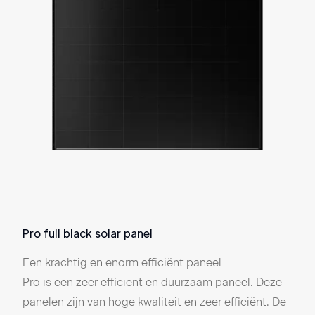
Pro full black solar panel
Desi
Een krachtig en enorm efficiënt paneel
Een 
Pro is een zeer efficiënt en duurzaam paneel. Deze
Met 
panelen zijn van hoge kwaliteit en zeer efficiënt. De
were