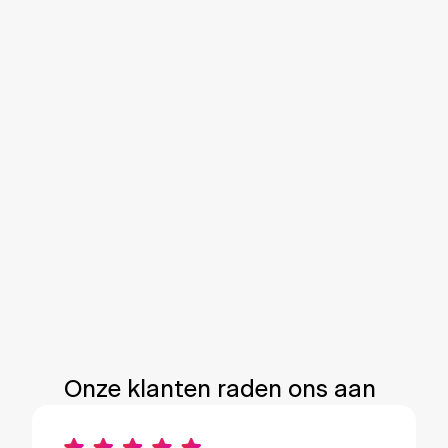
en gebruikt deze wanneer de zon niet schijnt. Met
de thuisbatterij van Svea Solar verhoog je je
zelfverbruik tot maar liefst 70%. In plaats van je
overproductie terug op het elektriciteitsnet te
zetten, kan je met onze thuisbatterij je groene
energie zo optimaal mogelijk gebruiken. Je vermijdt
ook gemakkelijker pieken in je elektriciteitsverbruik,
zodat je minder onderhevig bent aan het
capaciteitstarief van je energieleverancier. Heb je al
zonnepanelen? Ook dan hebben we een oplossing
voor jou. Onze thuisbatterij is compatibel met álle
pv-panelen dankzij ons retrofit-systeem.
Ontdek onze thuisbatterijen
Onze klanten raden ons aan