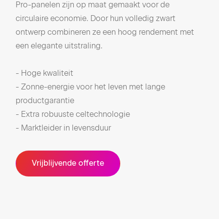
Pro-panelen zijn op maat gemaakt voor de
rend
circulaire economie. Door hun volledig zwart
uits
ontwerp combineren ze een hoog rendement met
zon
een elegante uitstraling.
dakp
huis
- Hoge kwaliteit
glas
- Zonne-energie voor het leven met lange
productgarantie
- H
- Extra robuuste celtechnologie
- Ho
- Marktleider in levensduur
- El
- La
- La
Vrijblijvende offerte