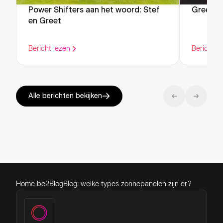
Power Shifters aan het woord: Stef
Green F
en Greet
Bericht lezen
Bericht l
Alle berichten bekijken
Home be2
Blog
Blog: welke types zonnepanelen zijn er?