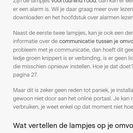
Zijn de lampjes
, dan kan er e
voortdurend rood
er een alarm is. Wil je daar graag meer over leze
downloaden en het hoofdstuk over alarmen lezen
Naast de eerste twee lampjes, kan je ook een der
informatie over de
communicatie tussen je omvo
probleem met je communicatie, dan hoeft dit geen
ledje groen knippert is er verbinding, is er geen 
die misschien opnieuw instellen. Hoe je dat doet?
pagina 27.
Maar dit is zeker geen reden tot paniek, je insta
gewoon niet door aan het online portaal. Je ka
verbruiken, je weet enkel op dat moment niet hoe
Wat vertellen de lampjes op je omv