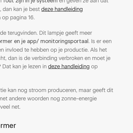
en
en geven ze aan dat
fout zijn in je systeem
n, dan kan je best
deze handleiding
 op pagina 16.
de terugvinden. Dit lampje geeft meer
. Is er een
rmer en je app/ monitoringsportaal
 invloed te hebben op je productie. Als het
licht, dan is de verbinding verbroken en moet je
 Dat kan je lezen in
deze handleiding
op
llatie kan nog stroom produceren, maar geeft dit
n met andere woorden nog zonne-energie
veel net.
ormer