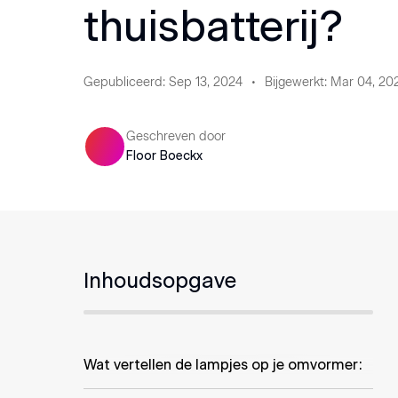
thuisbatterij?
Gepubliceerd
:
Sep 13, 2024
Bijgewerkt
:
Mar 04, 20
Geschreven door
Floor Boeckx
Inhoudsopgave
Wat vertellen de lampjes op je omvormer: