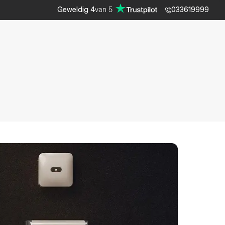
van
5
Geweldig
4
033619999