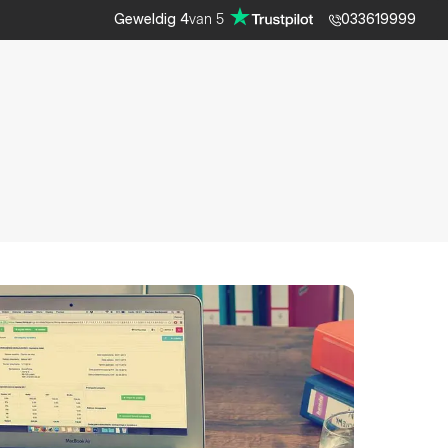
van
5
Geweldig
4
033619999