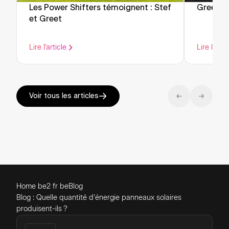
Les Power Shifters témoignent : Stef
Green F
et Greet
Lire l'article
Lire l'artic
Voir tous les articles
Home be2 fr be
Blog
Blog : Quelle quantité d’énergie panneaux solaires
produisent-ils ?