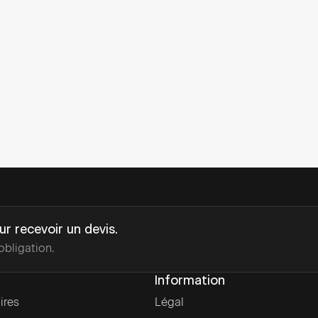
 pas à contacter l'un de nos experts Svea. Nous n
un plaisir de vous aider !
Contactez un expert
r recevoir un devis.
bligation.
Information
ires
Légal