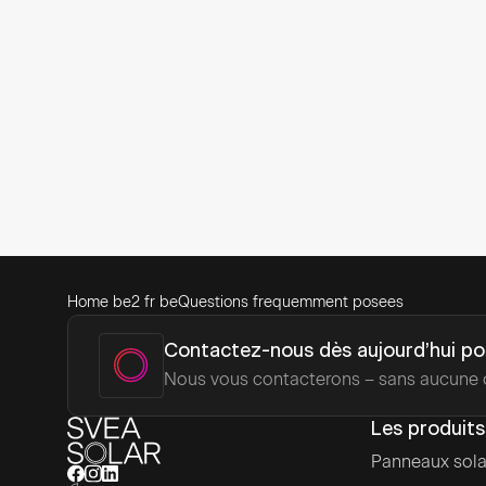
N'hésitez
Home be2 fr be
Questions frequemment posees
Contactez-nous dès aujourd’hui pou
Nous vous contacterons – sans aucune o
Les produits
Panneaux sola