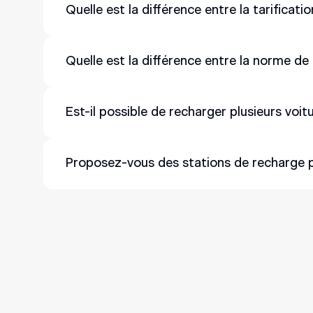
Quelle est la différence entre la tarifica
Elle offre une gestion dynamique de la recharge
De nombreux véhicules électriques peuvent être 
Quelle est la différence entre la norme de
d'un seul, ce qui permet de charger environ tro
La norme européenne pour les stations de recha
Est-il possible de recharger plusieurs vo
norme de type 1 est plus courante en Asie.
Notre boîtier de chargement Easee permet d'insta
Proposez-vous des stations de recharge po
équilibreur de charge dynamique pour éviter les 
Nous fournissons des stations de recharge pour
système RFID qui fait office de clé de recharge
gestion qui permet de facturer les utilisateurs 
Vous