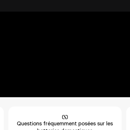
ions fréquemment 
oncernant les panneaux solaires, batt
harge ? Consultez notre FAQ ci-dess
4
sur
5
·
152
avis
sur Trustpilot
Bien
Questions fréquemment posées sur les