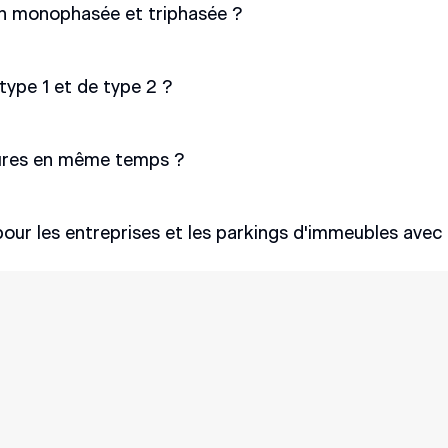
tion monophasée et triphasée ?
 avec une plage de puissance de 1,4 à 22 kW en une ou trois 
chargés en monophasé ou en triphasé. La charge triphasée rép
 type 1 et de type 2 ?
is fois plus rapidement qu'en monophasé.
rge et les prises de véhicules est de type 2, conforme aux n
itures en même temps ?
ller jusqu'à trois stations de charge en série. Si vous souha
ur les entreprises et les parkings d'immeubles avec 
surcharges sur le réseau électrique.
 véhicules électriques aux entreprises et aux complexes d'a
 et enregistre la quantité d'électricité consommée par clé. 
en fonction de leur consommation d'énergie.
 n'avez pas trouvé votre répo