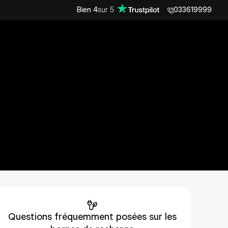
sur
5
Bien
4
033619999
posées
eries domestiques ou bornes de
ous.
Questions fréquemment posées sur les