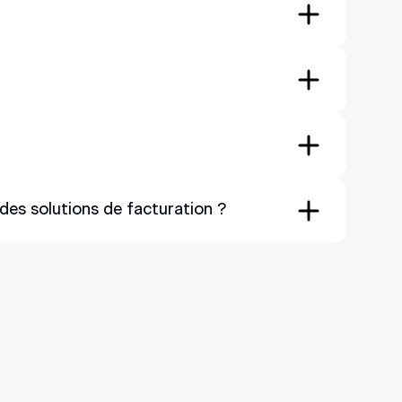
phases.
artit le courant sur trois conducteurs au lieu
ormes des constructeurs automobiles actuels. La
itez en ajouter davantage, vous devrez inclure un
des solutions de facturation ?
ppartements. Ces stations sont équipées d'un
Ces informations sont envoyées à un programme de
nse ?